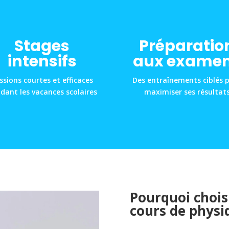
Stages
Préparatio
intensifs
aux exame
ssions courtes et efficaces
Des entraînements ciblés 
dant les vacances scolaires
maximiser ses résultat
Pourquoi choisi
cours de physi