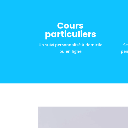
Cours
particuliers
Un suivi personnalisé à domicile
Se
ou en ligne
pen