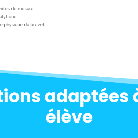
unités de mesure.
alytique.
de physique du brevet.
tions adaptées
élève