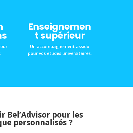
n
Enseignemen
ns
t supérieur
pour
Un accompagnement assidu
s
pour vos études universitaires.
r Bel’Advisor pour les
que personnalisés ?