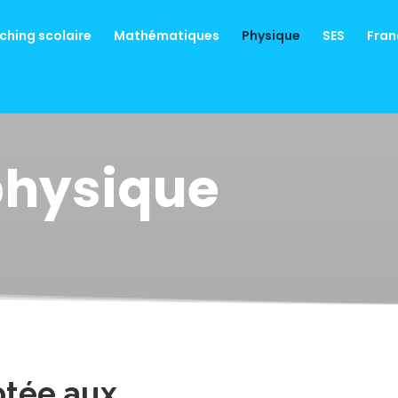
hing scolaire
Mathématiques
Physique
SES
Fran
physique
tée aux